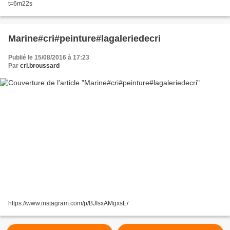
t=6m22s
Marine#cri#peinture#lagaleriedecri
Publié le 15/08/2016 à 17:23
Par
cri.broussard
https://www.instagram.com/p/BJIsxAMgxsE/