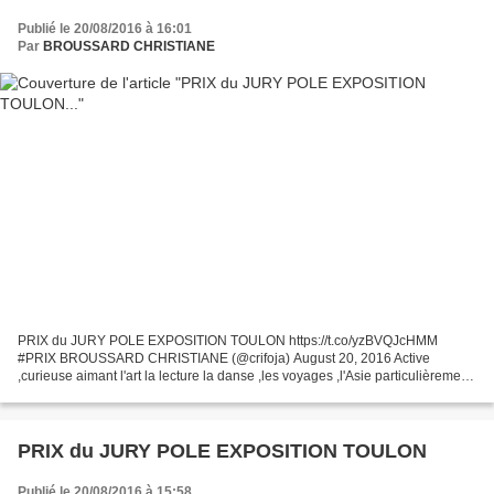
Publié le 20/08/2016 à 16:01
Par
BROUSSARD CHRISTIANE
PRIX du JURY POLE EXPOSITION TOULON https://t.co/yzBVQJcHMM
#PRIX BROUSSARD CHRISTIANE (@crifoja) August 20, 2016 Active
,curieuse aimant l'art la lecture la danse ,les voyages ,l'Asie particulièrement
.Formation Beaux Arts.Eleve de RAYMOND SCARBONCHI...
PRIX du JURY POLE EXPOSITION TOULON
Publié le 20/08/2016 à 15:58