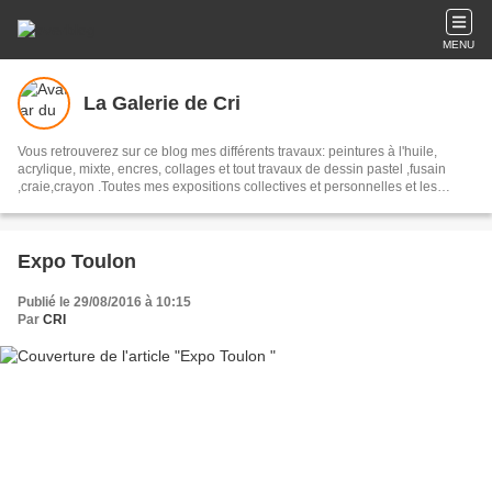
MENU
La Galerie de Cri
Vous retrouverez sur ce blog mes différents travaux: peintures à l'huile,
acrylique, mixte, encres, collages et tout travaux de dessin pastel ,fusain
,craie,crayon .Toutes mes expositions collectives et personnelles et les
différents articles de presse se rapportant à mon travail.
Expo Toulon
Publié le 29/08/2016 à 10:15
Par
CRI