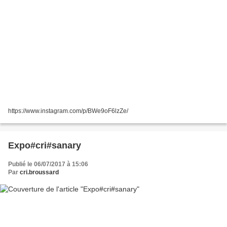
https://www.instagram.com/p/BWe9oF6lzZe/
Expo#cri#sanary
Publié le 06/07/2017 à 15:06
Par
cri.broussard