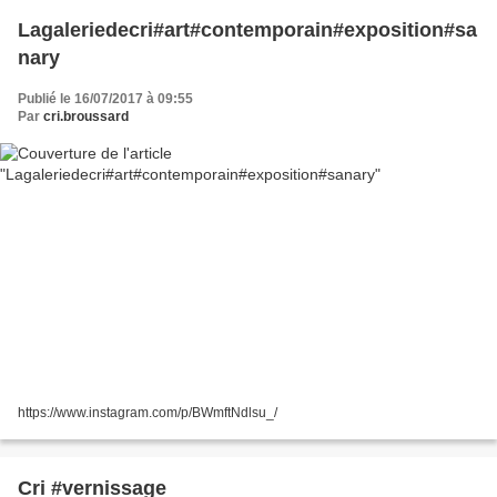
Lagaleriedecri#art#contemporain#exposition#sa
nary
Publié le 16/07/2017 à 09:55
Par
cri.broussard
https://www.instagram.com/p/BWmftNdlsu_/
Cri #vernissage