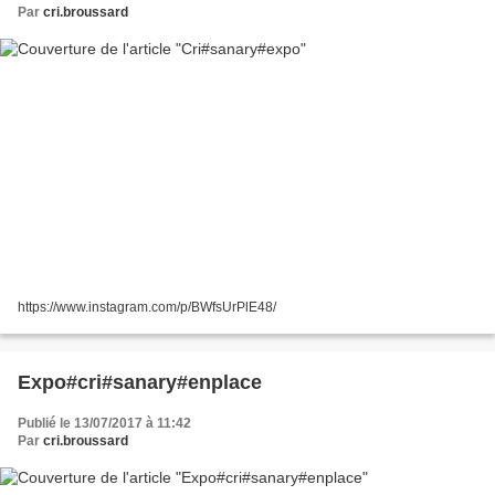
Par
cri.broussard
https://www.instagram.com/p/BWfsUrPlE48/
Expo#cri#sanary#enplace
Publié le 13/07/2017 à 11:42
Par
cri.broussard