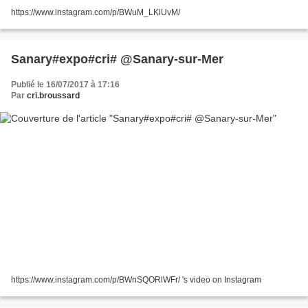
https://www.instagram.com/p/BWuM_LKlUvM/
Sanary#expo#cri# @Sanary-sur-Mer
Publié le 16/07/2017 à 17:16
Par
cri.broussard
https://www.instagram.com/p/BWnSQORlWFr/ 's video on Instagram