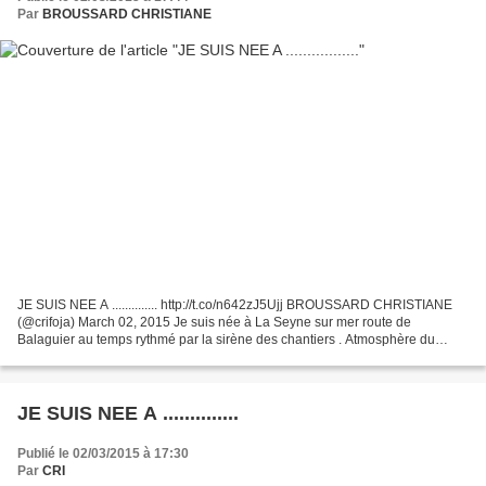
Par
BROUSSARD CHRISTIANE
JE SUIS NEE A .............. http://t.co/n642zJ5Ujj BROUSSARD CHRISTIANE
(@crifoja) March 02, 2015 Je suis née à La Seyne sur mer route de
Balaguier au temps rythmé par la sirène des chantiers . Atmosphère du
passé mélangé au présent,ressenti de cette...
JE SUIS NEE A ..............
Publié le 02/03/2015 à 17:30
Par
CRI