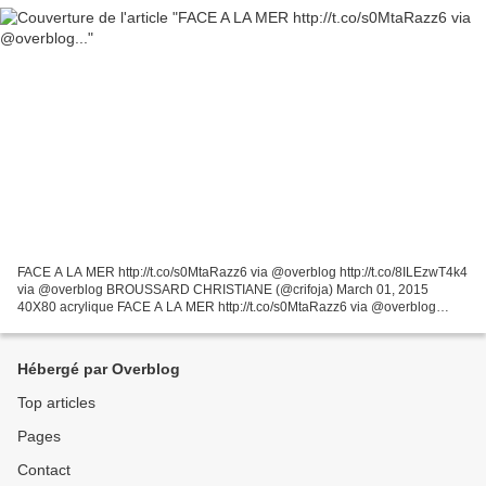
FACE A LA MER http://t.co/s0MtaRazz6 via @overblog http://t.co/8ILEzwT4k4
via @overblog BROUSSARD CHRISTIANE (@crifoja) March 01, 2015
40X80 acrylique FACE A LA MER http://t.co/s0MtaRazz6 via @overblog
BROUSSARD CHRISTIANE (@crifoja) February 27, 2015...
Hébergé par Overblog
Top articles
Pages
Contact