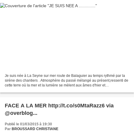
Je suis née à La Seyne sur mer route de Balaguier au temps rythmé par la
sirène des chantiers . Atmosphère du passé mélangé au présent,ressenti de
cette terre où la mer et la lumière se mèlent aux âmes d'hier et
d'aujourd'hui..... Voilà le thème de ma...
FACE A LA MER http://t.co/s0MtaRazz6 via
@overblog...
Publié le 01/03/2015 à 19:30
Par
BROUSSARD CHRISTIANE