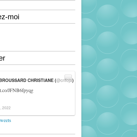
ez-moi
er
BROUSSARD CHRISTIANE (
@crifoja
)
//t.co/JFNB6fpyqg
, 2022
tweets