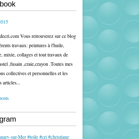
book
2015
edecri.com Vous retrouverez sur ce blog
rents travaux: peintures à l'huile,
e, mixte, collages et tout travaux de
astel ,fusain ,craie,crayon .Toutes mes
ns collectives et personnelles et les
s articles...
posts
agram