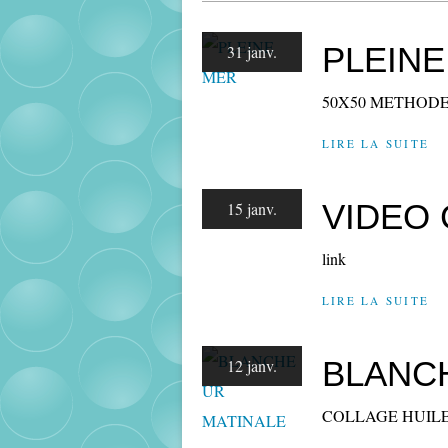
PLEINE
31 janv.
50X50 METHODE
LIRE LA SUITE
VIDEO 
15 janv.
link
LIRE LA SUITE
BLANC
12 janv.
COLLAGE HUILE