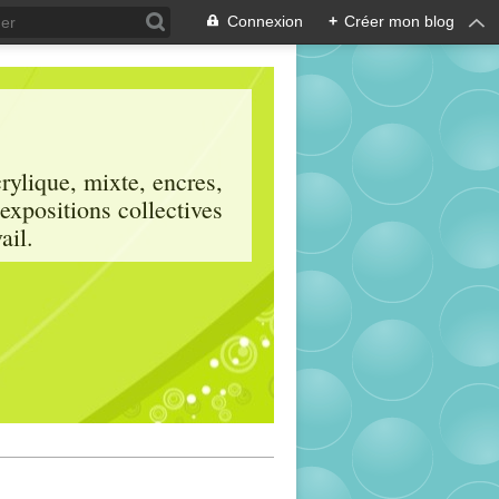
Connexion
+
Créer mon blog
crylique, mixte, encres,
 expositions collectives
ail.