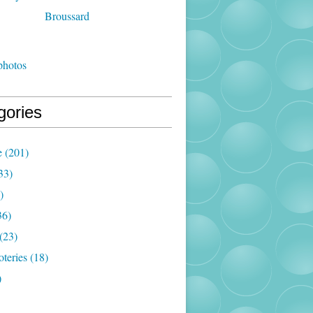
photos
gories
e
(201)
33)
)
36)
(23)
oteries
(18)
)