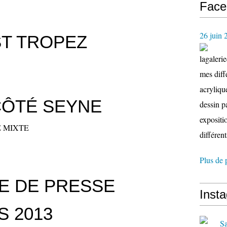
Face
26 juin 
ST TROPEZ
lagaleri
mes diffé
acryliqu
CÔTÉ SEYNE
dessin p
expositio
 MIXTE
différent
Plus de 
E DE PRESSE
Inst
 2013