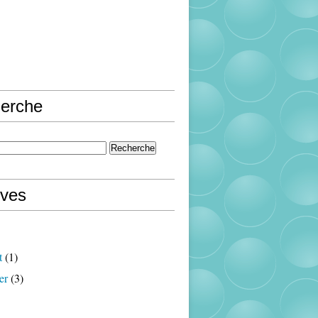
erche
ives
t
(1)
er
(3)