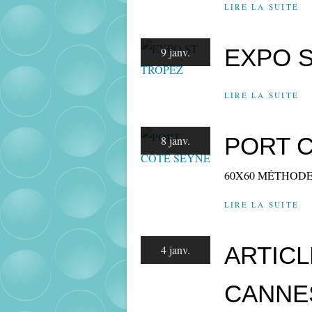
LIRE LA SUITE
EXPO 
9 janv.
LIRE LA SUITE
PORT 
8 janv.
60X60 MÉTHODE
LIRE LA SUITE
ARTICL
4 janv.
CANNES