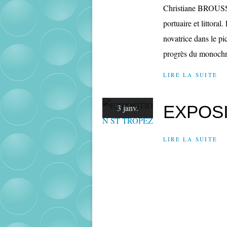
Christiane BROUSSA
portuaire et littor
novatrice dans le pi
progrès du monochro
LIRE LA SUITE
EXPOSI
3 janv.
LIRE LA SUITE