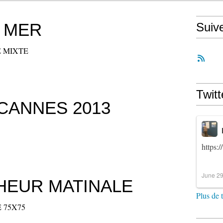
 MER
Suiv
 MIXTE
Twitt
CANNES 2013
https:
June 29
HEUR MATINALE
Plus de 
 75X75