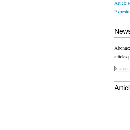
Article
(
Exposit
News
Abonnez-
articles 
Artic