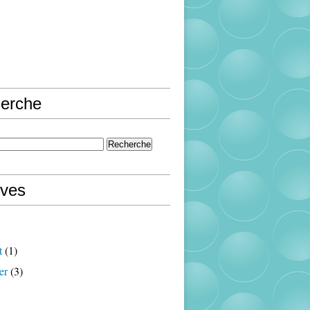
erche
ives
t
(1)
er
(3)