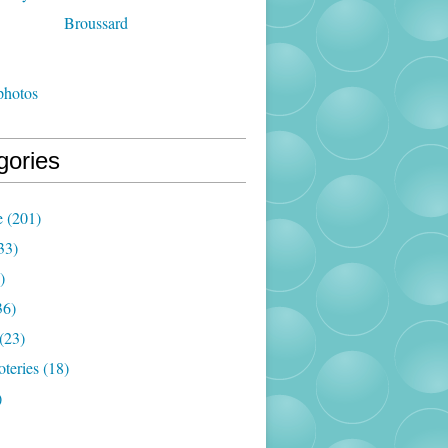
photos
gories
e
(201)
33)
)
36)
(23)
oteries
(18)
)