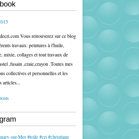
book
2015
edecri.com Vous retrouverez sur ce blog
rents travaux: peintures à l'huile,
e, mixte, collages et tout travaux de
astel ,fusain ,craie,crayon .Toutes mes
ns collectives et personnelles et les
s articles...
posts
agram