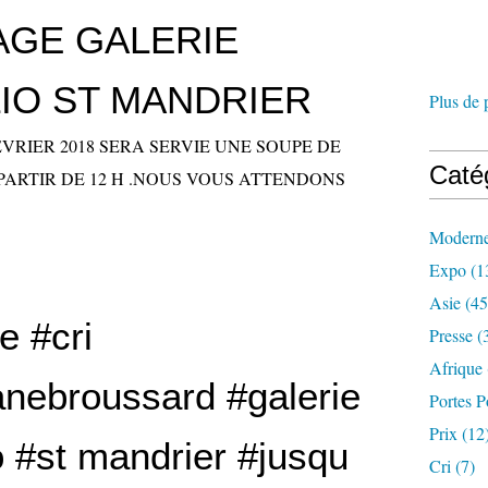
AGE GALERIE
IO ST MANDRIER
Plus de 
EVRIER 2018 SERA SERVIE UNE SOUPE DE
Caté
ARTIR DE 12 H .NOUS VOUS ATTENDONS
Modern
Expo
(1
Asie
(45
e #cri
Presse
(
Afrique
ianebroussard #galerie
Portes P
Prix
(12
o #st mandrier #jusqu
Cri
(7)