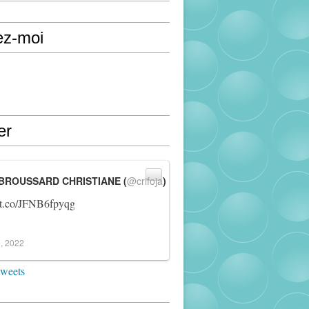
ez-moi
er
BROUSSARD CHRISTIANE (
@crifoja
)
//t.co/JFNB6fpyqg
, 2022
tweets