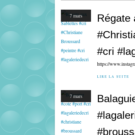
Régate 
7 mars
#Christ
#cri #la
https://www.insta
LIRE LA SUITE
Balaguie
7 mars
#lagaler
#broussa