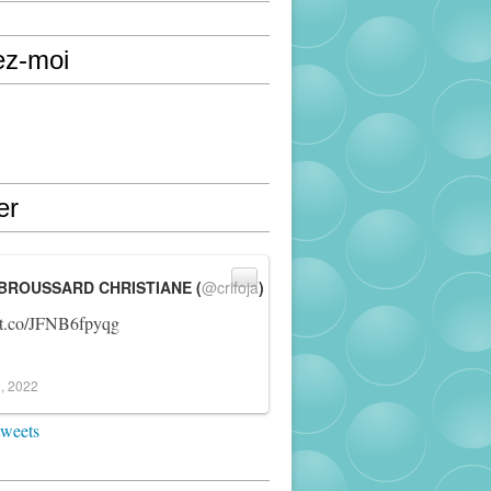
ez-moi
er
BROUSSARD CHRISTIANE (
@crifoja
)
//t.co/JFNB6fpyqg
, 2022
tweets