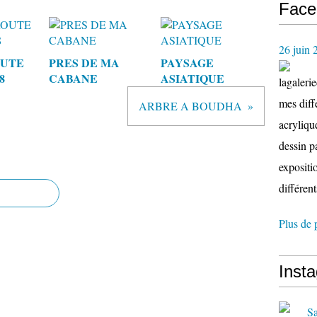
Face
26 juin 
OUTE
PRES DE MA
PAYSAGE
8
CABANE
ASIATIQUE
lagaleri
mes diffé
ARBRE A BOUDHA
acryliqu
dessin p
expositio
différent
Plus de 
Inst