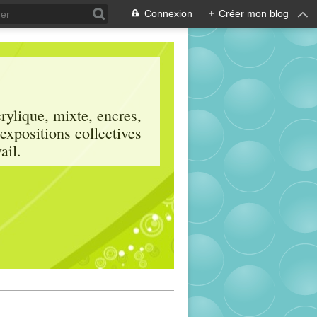
Connexion
+
Créer mon blog
crylique, mixte, encres,
 expositions collectives
ail.