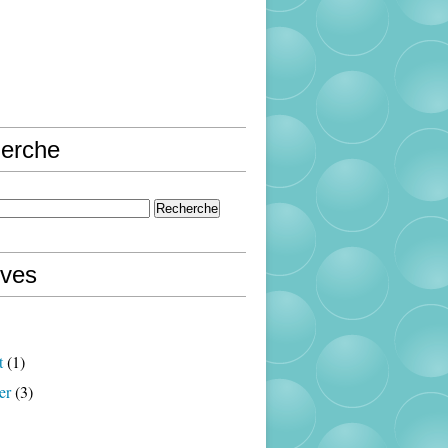
erche
ives
t
(1)
er
(3)