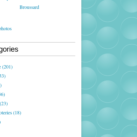
photos
gories
e
(201)
33)
)
36)
(23)
oteries
(18)
)