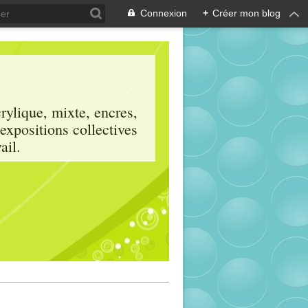
Connexion
+
Créer mon blog
crylique, mixte, encres,
 expositions collectives
ail.