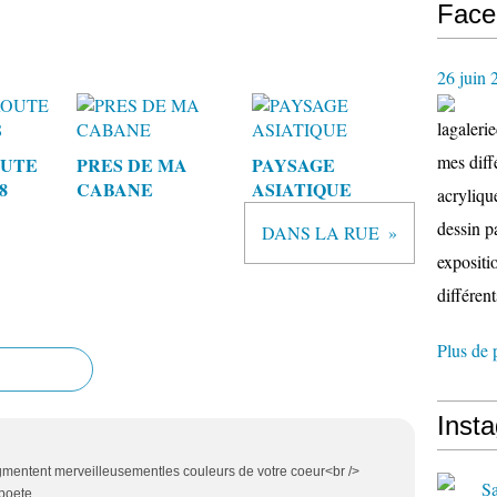
Face
26 juin 
lagaleri
mes diffé
OUTE
PRES DE MA
PAYSAGE
8
CABANE
ASIATIQUE
acryliqu
dessin p
DANS LA RUE
expositio
différent
Plus de 
Inst
igmentent merveilleusementles couleurs de votre coeur<br />
,poete