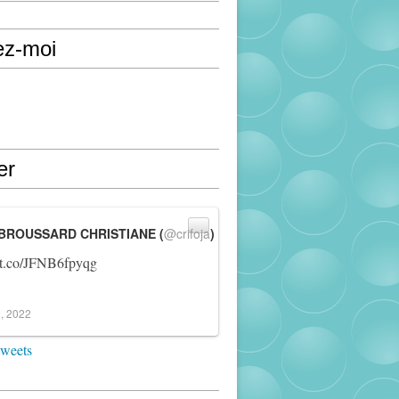
ez-moi
er
BROUSSARD CHRISTIANE (
@crifoja
)
//t.co/JFNB6fpyqg
, 2022
tweets