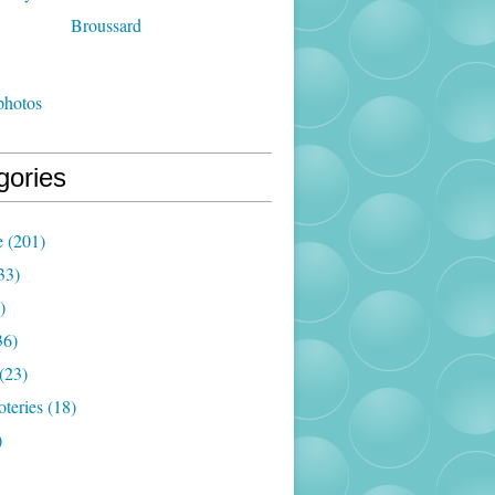
photos
gories
e
(201)
33)
)
36)
(23)
oteries
(18)
)