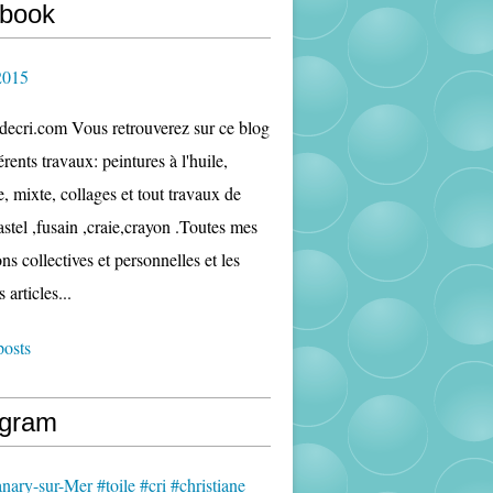
book
2015
edecri.com Vous retrouverez sur ce blog
rents travaux: peintures à l'huile,
e, mixte, collages et tout travaux de
astel ,fusain ,craie,crayon .Toutes mes
ns collectives et personnelles et les
s articles...
posts
agram