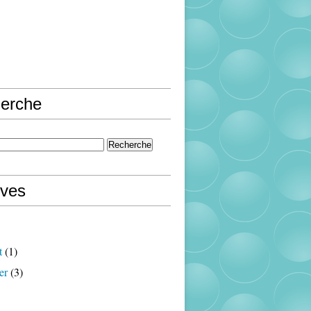
erche
ives
t
(1)
er
(3)