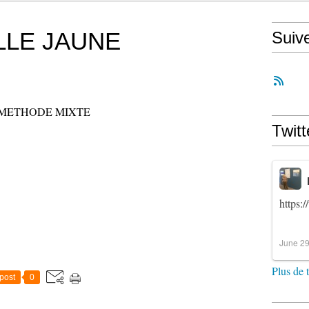
LLE JAUNE
Suiv
METHODE MIXTE
Twitt
https:
June 29
Plus de 
post
0