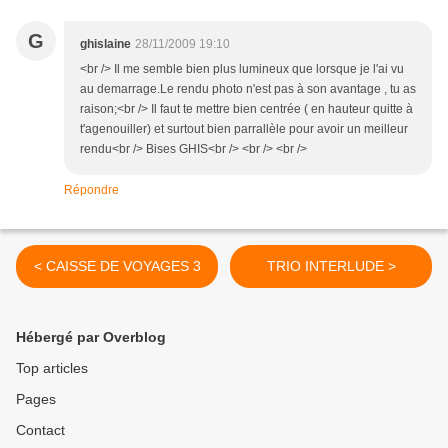
G
ghislaine
28/11/2009 19:10
<br /> Il me semble bien plus lumineux que lorsque je l'ai vu
au demarrage.Le rendu photo n'est pas à son avantage , tu as
raison;<br /> Il faut te mettre bien centrée ( en hauteur quitte à
t'agenouiller) et surtout bien parrallèle pour avoir un meilleur
rendu<br /> Bises GHIS<br /> <br /> <br />
Répondre
< CAISSE DE VOYAGES 3
TRIO INTERLUDE >
Hébergé par Overblog
Top articles
Pages
Contact