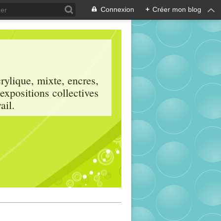
Connexion
+
Créer mon blog
crylique, mixte, encres,
 expositions collectives
ail.