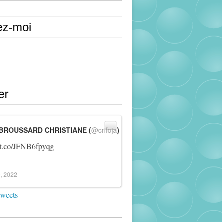
ez-moi
er
BROUSSARD CHRISTIANE (
@crifoja
)
//t.co/JFNB6fpyqg
, 2022
tweets