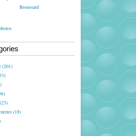
photos
gories
e
(201)
33)
)
36)
(23)
oteries
(18)
)