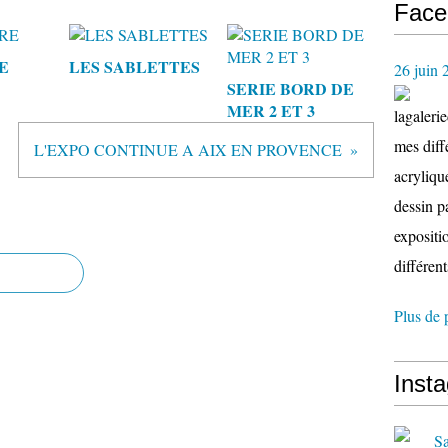
Face
E
LES SABLETTES
26 juin 
SERIE BORD DE
MER 2 ET 3
lagaleri
mes diffé
L'EXPO CONTINUE A AIX EN PROVENCE
acryliqu
dessin p
expositio
différent
Plus de 
Inst