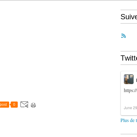
Suiv
Twitt
https:
post
0
June 29
Plus de 