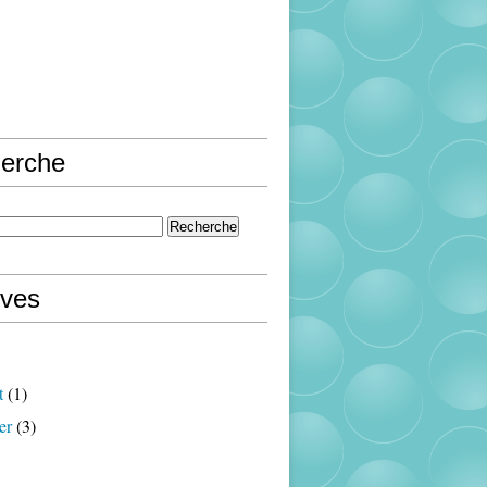
erche
ives
t
(1)
er
(3)