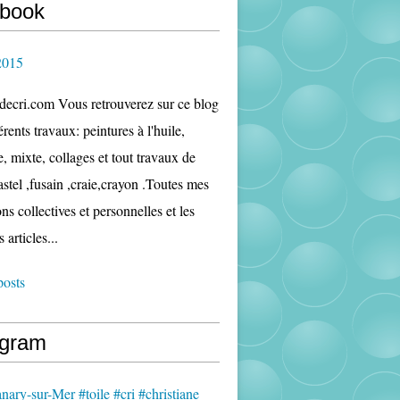
book
2015
edecri.com Vous retrouverez sur ce blog
rents travaux: peintures à l'huile,
e, mixte, collages et tout travaux de
astel ,fusain ,craie,crayon .Toutes mes
ns collectives et personnelles et les
s articles...
posts
agram