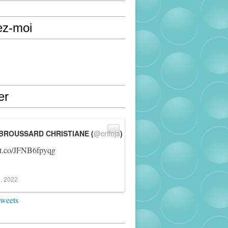
ez-moi
er
BROUSSARD CHRISTIANE (
@crifoja
)
//t.co/JFNB6fpyqg
, 2022
tweets