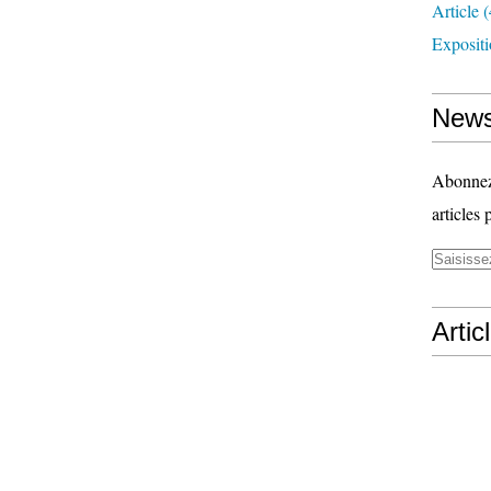
Article
(
Exposit
News
Abonnez-
articles 
Artic