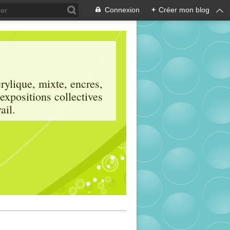
Connexion
+
Créer mon blog
crylique, mixte, encres,
 expositions collectives
ail.