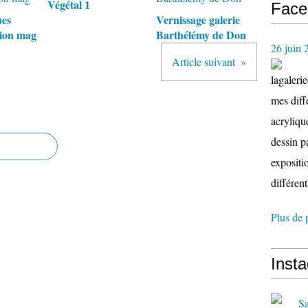
Végétal 1
Face
ues
Vernissage galerie
sion mag
Barthélémy de Don
26 juin 
Article suivant
lagaleri
mes diffé
acryliqu
dessin p
expositio
différent
Plus de 
Inst