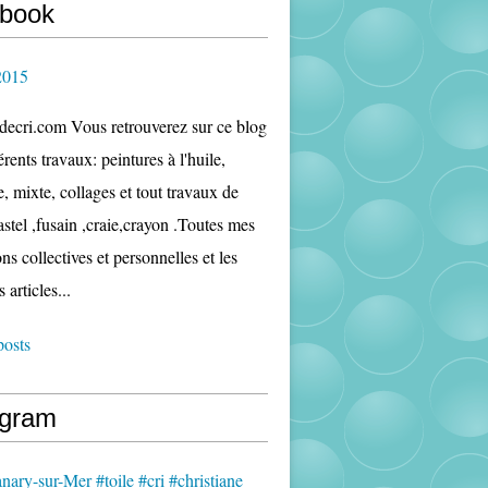
book
2015
edecri.com Vous retrouverez sur ce blog
rents travaux: peintures à l'huile,
e, mixte, collages et tout travaux de
astel ,fusain ,craie,crayon .Toutes mes
ns collectives et personnelles et les
s articles...
posts
agram