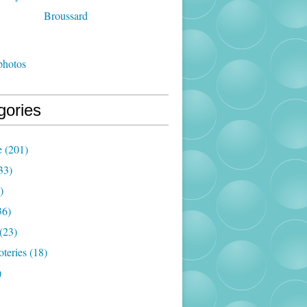
photos
gories
e
(201)
33)
)
36)
(23)
oteries
(18)
)