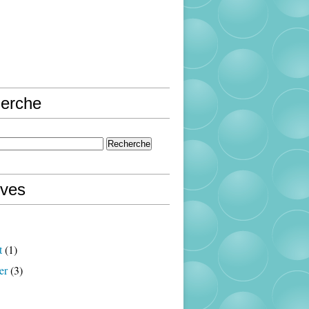
erche
ives
t
(1)
er
(3)