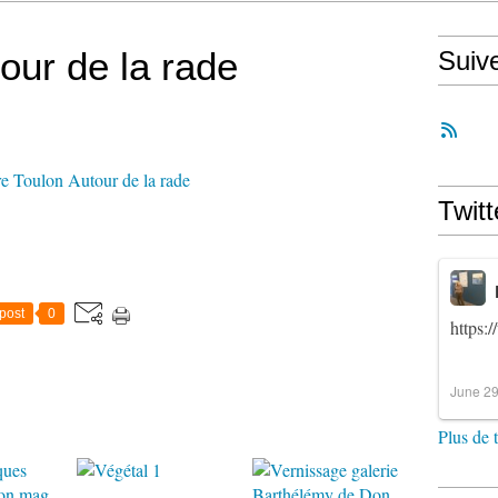
our de la rade
Suiv
Twitt
post
0
https:
June 29
Plus de 