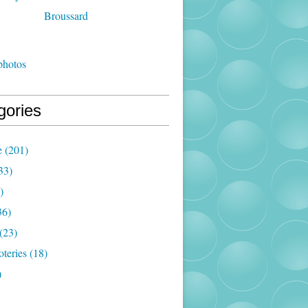
photos
gories
e
(201)
33)
)
36)
(23)
oteries
(18)
)