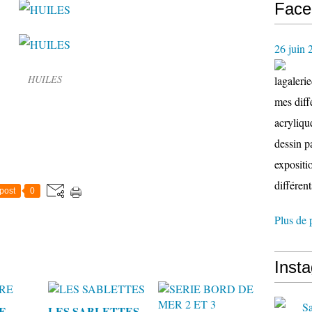
Face
26 juin 
HUILES
lagaleri
mes diffé
acryliqu
dessin p
expositio
différent
post
0
Plus de 
Inst
E
LES SABLETTES