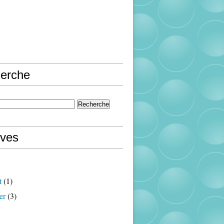
erche
ives
t
(1)
er
(3)