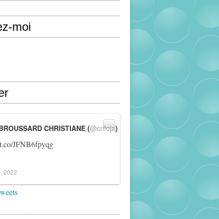
ez-moi
er
BROUSSARD CHRISTIANE (
@crifoja
)
//t.co/JFNB6fpyqg
, 2022
tweets