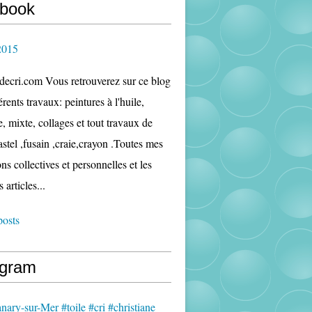
book
2015
edecri.com Vous retrouverez sur ce blog
rents travaux: peintures à l'huile,
e, mixte, collages et tout travaux de
astel ,fusain ,craie,crayon .Toutes mes
ns collectives et personnelles et les
s articles...
posts
agram