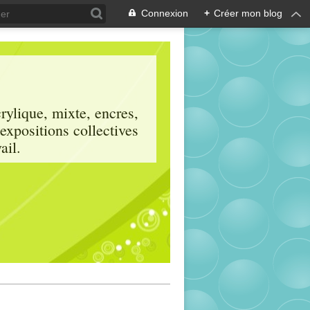
Connexion
+
Créer mon blog
crylique, mixte, encres,
 expositions collectives
ail.