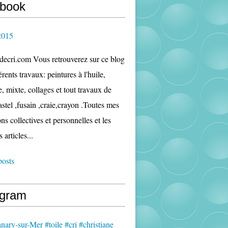
book
2015
edecri.com Vous retrouverez sur ce blog
rents travaux: peintures à l'huile,
e, mixte, collages et tout travaux de
astel ,fusain ,craie,crayon .Toutes mes
ns collectives et personnelles et les
s articles...
posts
agram