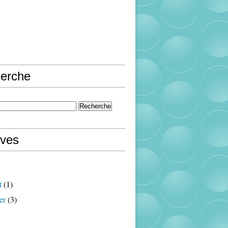
erche
ives
t
(1)
er
(3)