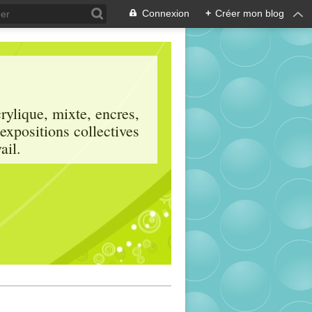
Connexion
+
Créer mon blog
crylique, mixte, encres,
 expositions collectives
ail.