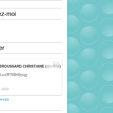
ez-moi
er
BROUSSARD CHRISTIANE (
@crifoja
)
//t.co/JFNB6fpyqg
, 2022
tweets