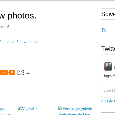
w photos.
Suiv
ussard
Twitt
post
0
https:
June 29
Plus de 