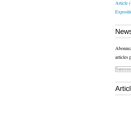
Article
(
Exposit
News
Abonnez-
articles 
Artic