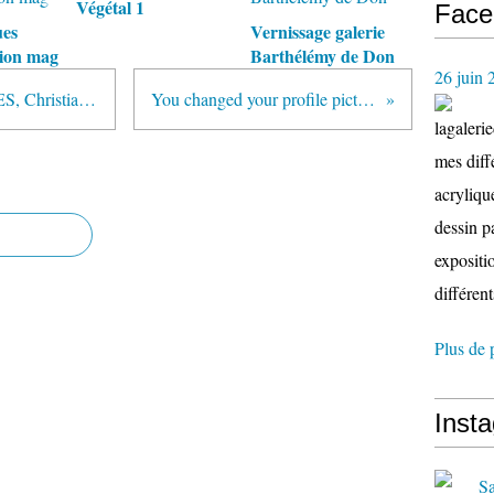
Végétal 1
Face
ues
Vernissage galerie
sion mag
Barthélémy de Don
26 juin 
Styles et Tendances Art - CANNES, Christiane...
You changed your profile picture.
lagaleri
mes diffé
acryliqu
dessin p
expositio
différent
Plus de 
Inst