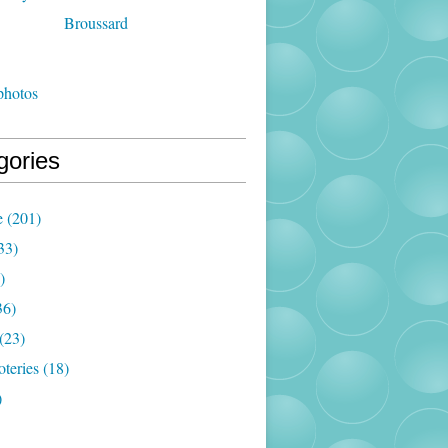
photos
gories
e
(201)
33)
)
36)
(23)
oteries
(18)
)