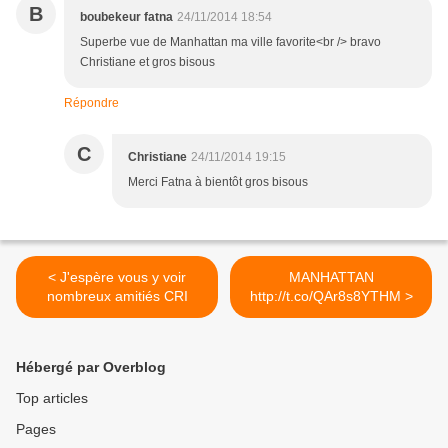
B
boubekeur fatna
24/11/2014 18:54
Superbe vue de Manhattan ma ville favorite<br /> bravo
Christiane et gros bisous
Répondre
C
Christiane
24/11/2014 19:15
Merci Fatna à bientôt gros bisous
< J'espère vous y voir
MANHATTAN
nombreux amitiés CRI
http://t.co/QAr8s8YTHM >
Hébergé par Overblog
Top articles
Pages