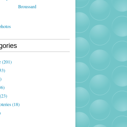
photos
gories
e
(201)
33)
)
36)
(23)
oteries
(18)
)