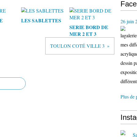
Face
E
LES SABLETTES
26 juin 
SERIE BORD DE
MER 2 ET 3
lagaleri
mes diffé
TOULON COTÉ VILLE 3
acryliqu
dessin p
expositio
différent
Plus de 
Inst