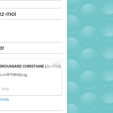
ez-moi
er
BROUSSARD CHRISTIANE (
@crifoja
)
//t.co/JFNB6fpyqg
, 2022
tweets