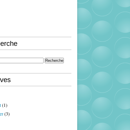
erche
ives
t
(1)
er
(3)