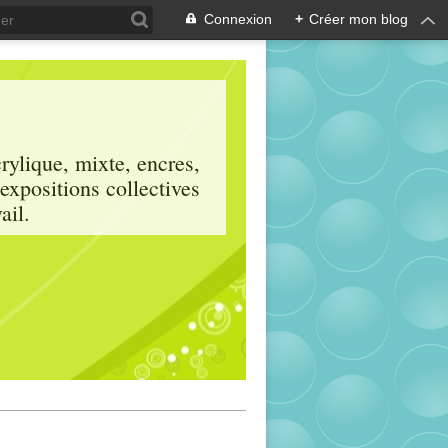
Connexion
+
Créer mon blog
crylique, mixte, encres,
 expositions collectives
ail.