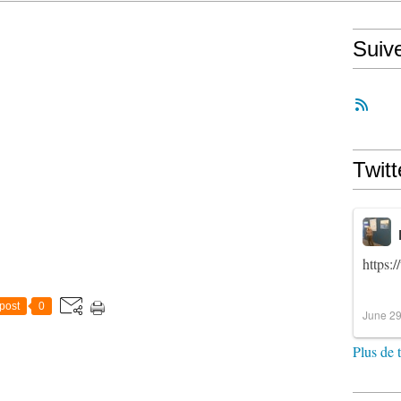
Suiv
Twitt
https:
post
0
June 29
Plus de 