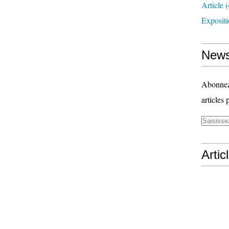
Article
(
Exposit
News
Abonnez-
articles 
Artic