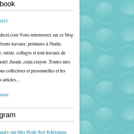
book
2015
edecri.com Vous retrouverez sur ce blog
rents travaux: peintures à l'huile,
e, mixte, collages et tout travaux de
astel ,fusain ,craie,crayon .Toutes mes
ns collectives et personnelles et les
s articles...
posts
agram