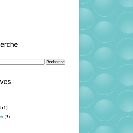
erche
ives
t
(1)
er
(3)