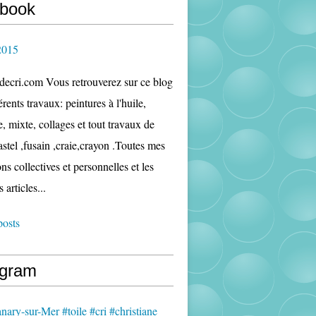
book
2015
edecri.com Vous retrouverez sur ce blog
rents travaux: peintures à l'huile,
e, mixte, collages et tout travaux de
astel ,fusain ,craie,crayon .Toutes mes
ns collectives et personnelles et les
s articles...
posts
agram