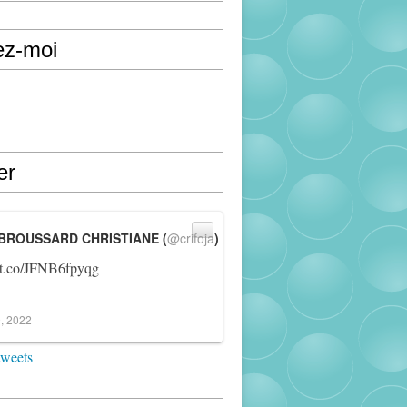
ez-moi
er
BROUSSARD CHRISTIANE (
@crifoja
)
//t.co/JFNB6fpyqg
, 2022
tweets