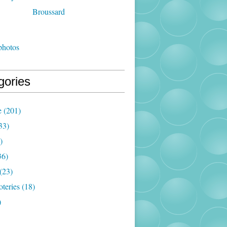
photos
gories
e
(201)
33)
)
36)
(23)
oteries
(18)
)