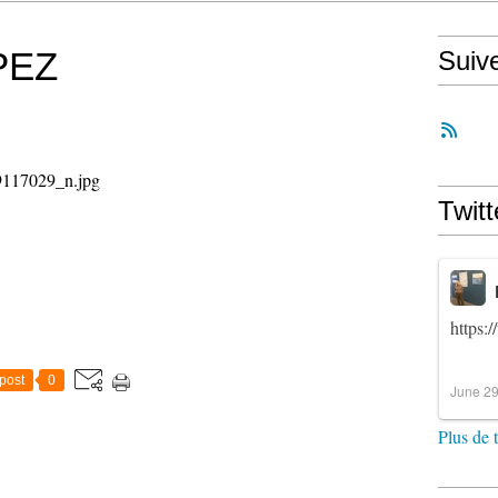
PEZ
Suiv
Twitt
https:
post
0
June 29
Plus de 