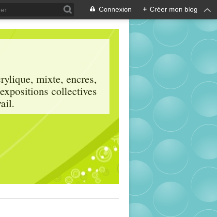
Connexion
+
Créer mon blog
crylique, mixte, encres,
 expositions collectives
ail.