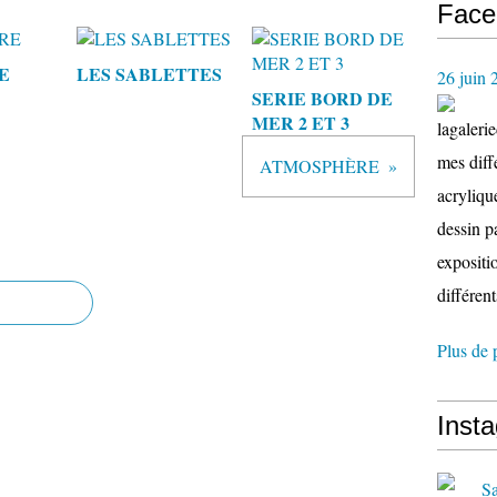
Face
E
LES SABLETTES
26 juin 
SERIE BORD DE
MER 2 ET 3
lagaleri
mes diffé
ATMOSPHÈRE
acryliqu
dessin p
expositio
différent
Plus de 
Inst