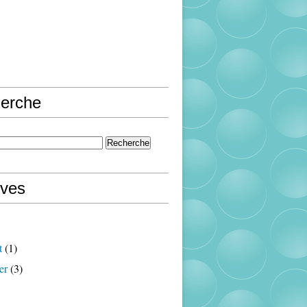
erche
ives
t
(1)
er
(3)