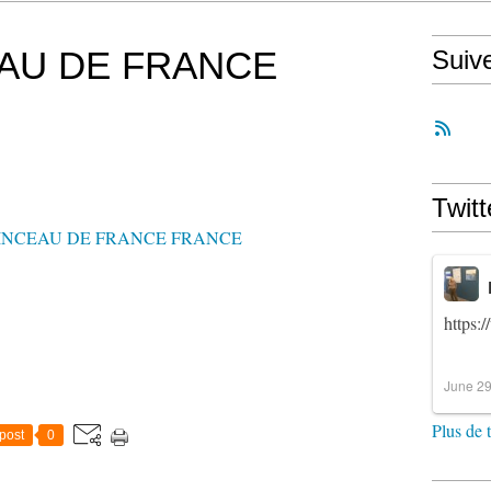
AU DE FRANCE
Suiv
Twitt
https:
June 29
Plus de 
post
0