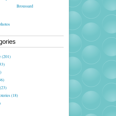
photos
gories
e
(201)
33)
)
36)
(23)
oteries
(18)
)