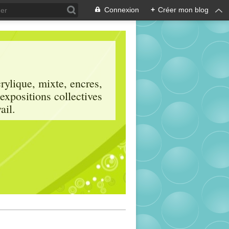
Connexion
+
Créer mon blog
crylique, mixte, encres,
 expositions collectives
ail.