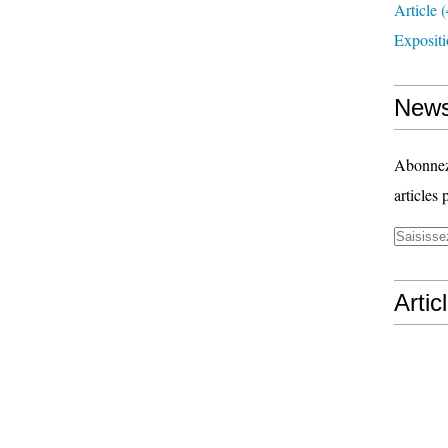
Article
(
Exposit
News
Abonnez-
articles 
Artic