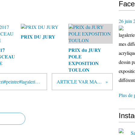
Face
26 juin 
lagaleri
PRIX DU JURY
mes diffé
17
PRIX du JURY
acryliqu
NCEAU
POLE
dessin p
E
EXPOSITION
TOULON
expositio
différent
Balaguier #christiane#broussard#cri#peintre#lagaleriedecri
ARTICLE VAR MATIN
Plus de 
Inst