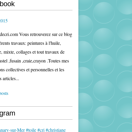
book
2015
edecri.com Vous retrouverez sur ce blog
rents travaux: peintures à l'huile,
e, mixte, collages et tout travaux de
astel ,fusain ,craie,crayon .Toutes mes
ns collectives et personnelles et les
s articles...
posts
agram