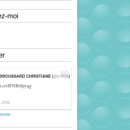
ez-moi
er
BROUSSARD CHRISTIANE (
@crifoja
)
//t.co/JFNB6fpyqg
, 2022
tweets